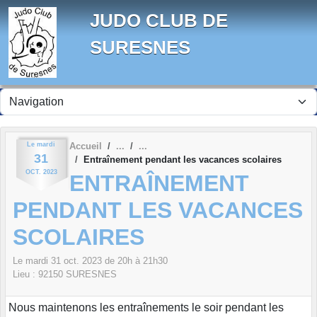
Panneau de gestion des cookies
JUDO CLUB DE
SURESNES
Le
mardi
Accueil
31
Entraînement pendant les vacances scolaires
OCT.
2023
ENTRAÎNEMENT
PENDANT LES VACANCES
SCOLAIRES
Le
mardi
31
oct.
2023
de 20h à 21h30
Lieu :
92150
SURESNES
Nous maintenons les entraînements le soir pendant les