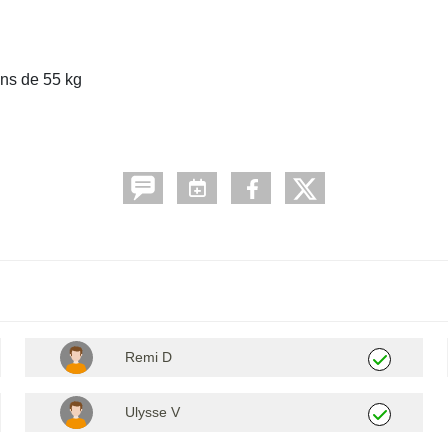
ns de 55 kg
Remi D
Ulysse V