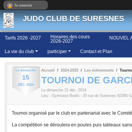
Panneau de gestion des cookies
Se connecter
JUDO CLUB DE SURESNES
Horaires des cours
Tarifs 2026 -2027
NOUVEL A
2026-2027
La vie du club
participer
Contact et Plan
Accueil
2024-2025
Les évènements
Tourno
Le
dimanche
15
TOURNOI DE GARC
DÉC.
2024
Le
dimanche
15
déc.
2024
Lieu :
Gymnase Bodin - 20 rue de Suresnes
92380
G
Tournoi organisé par le club en partenariat avec le Comi
La compétition se déroulera en poules puis tableaux san