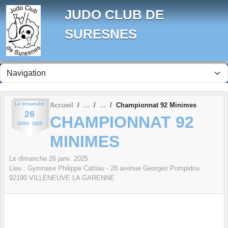
Panneau de gestion des cookies
JUDO CLUB DE
SURESNES
Le
dimanche
Accueil
Championnat 92 Minimes
26
CHAMPIONNAT 92
JANV.
2025
MINIMES
Le
dimanche
26
janv.
2025
Lieu :
Gymnase Philippe Cattiau - 28 avenue Georges Pompidou
92190
VILLENEUVE LA GARENNE