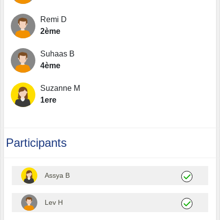
Remi D
2ème
Suhaas B
4ème
Suzanne M
1ere
Participants
Assya B
Lev H