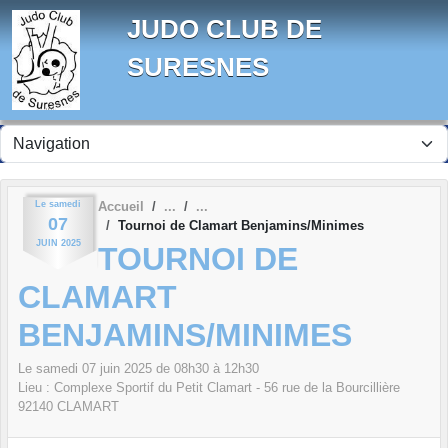
Panneau de gestion des cookies
JUDO CLUB DE
SURESNES
Le
samedi
Accueil
07
Tournoi de Clamart Benjamins/Minimes
JUIN
2025
TOURNOI DE
CLAMART
BENJAMINS/MINIMES
Le
samedi
07
juin
2025
de 08h30 à 12h30
Lieu :
Complexe Sportif du Petit Clamart - 56 rue de la Bourcillière
92140
CLAMART