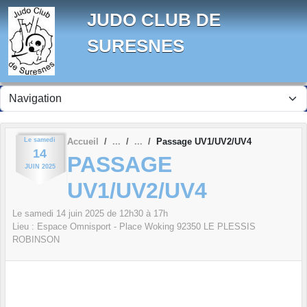
Panneau de gestion des cookies
JUDO CLUB DE
SURESNES
Le
samedi
Accueil
Passage UV1/UV2/UV4
14
PASSAGE
JUIN
2025
UV1/UV2/UV4
Le
samedi
14
juin
2025
de 12h30 à 17h
Lieu :
Espace Omnisport - Place Woking
92350
LE PLESSIS
ROBINSON