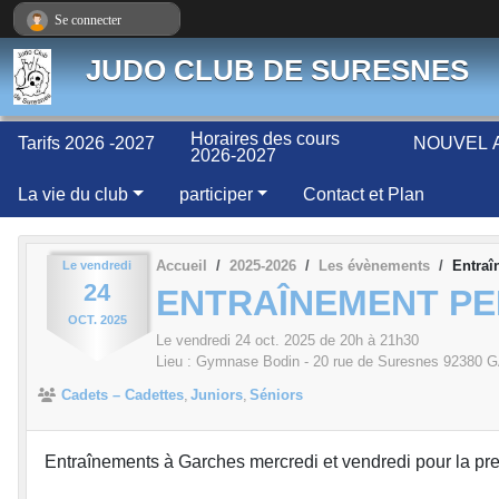
Panneau de gestion des cookies
Se connecter
JUDO CLUB DE SURESNES
Horaires des cours
Tarifs 2026 -2027
NOUVEL A
2026-2027
La vie du club
participer
Contact et Plan
Accueil
2025-2026
Les évènements
Entraî
Le
vendredi
24
ENTRAÎNEMENT PE
OCT.
2025
Le
vendredi
24
oct.
2025
de 20h à 21h30
Lieu :
Gymnase Bodin - 20 rue de Suresnes
92380
G
Cadets – Cadettes
Juniors
Séniors
Entraînements à Garches mercredi et vendredi pour la pr