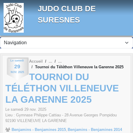
Panneau de gestion des cookies
JUDO CLUB DE
SURESNES
Le
samedi
Accueil
29
Tournoi du Téléthon Villeneuve la Garenne 2025
NOV.
2025
TOURNOI DU
TÉLÉTHON VILLENEUVE
LA GARENNE 2025
Le
samedi
29
nov.
2025
Lieu :
Gymnase Philippe Cattiau - 28 Avenue Georges Pompidou
92190
VILLENEUVE LA GARENNE
Benjamins - Benjamines 2015
Benjamins - Benjamines 2014