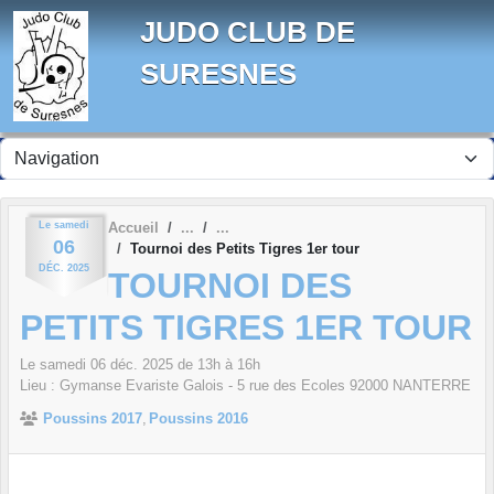
Panneau de gestion des cookies
JUDO CLUB DE
SURESNES
Le
samedi
Accueil
06
Tournoi des Petits Tigres 1er tour
DÉC.
2025
TOURNOI DES
PETITS TIGRES 1ER TOUR
Le
samedi
06
déc.
2025
de 13h à 16h
Lieu :
Gymanse Evariste Galois - 5 rue des Ecoles
92000
NANTERRE
Poussins 2017
Poussins 2016