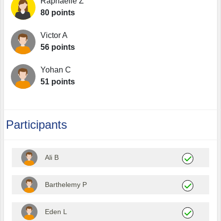
Raphaelle Z
80 points
Victor A
56 points
Yohan C
51 points
Participants
Ali B
Barthelemy P
Eden L