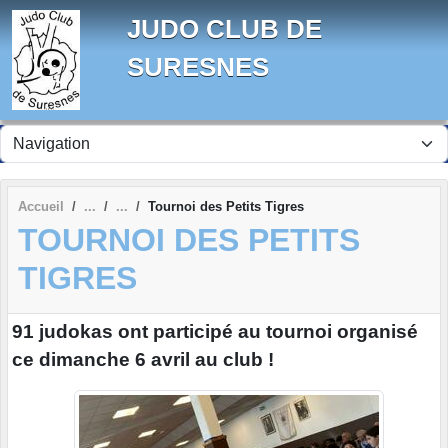
Panneau de gestion des cookies
JUDO CLUB DE
SURESNES
Accueil
Tournoi des Petits Tigres
TOURNOI DES PETITS
TIGRES
91 judokas ont participé au tournoi organisé
ce dimanche 6 avril au club !