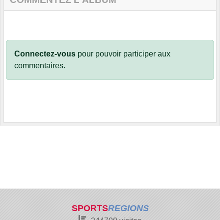
Connectez-vous
pour pouvoir participer aux
commentaires.
SPORTS
REGIONS