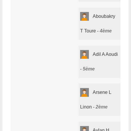
Aboubakry
T Toure
4ème
Adil A Aoudi
5ème
Arsene L
Linon
2ème
Aylan H