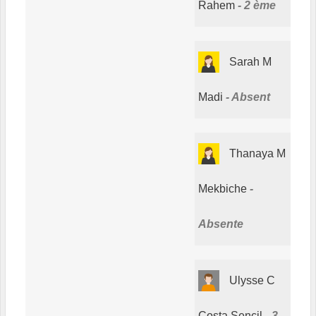
Rahem
2 ème
Sarah M
Madi
Absent
Thanaya M
Mekbiche
Absente
Ulysse C
Costa Sencil
3