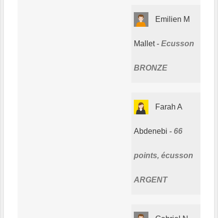
Emilien M
Mallet
Ecusson
BRONZE
Farah A
Abdenebi
66
points, écusson
ARGENT