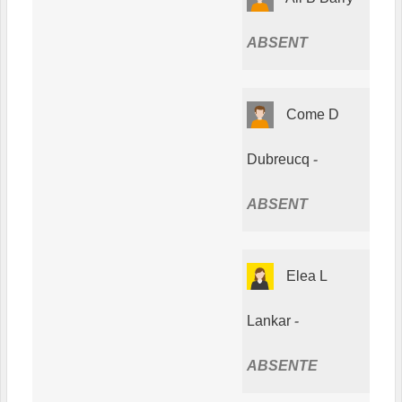
ABSENT
Come D
Dubreucq
ABSENT
Elea L
Lankar
ABSENTE