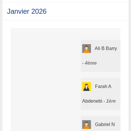
Janvier 2026
Ali B Barry
4ème
Farah A
Abdenebi
1ère
Gabriel N