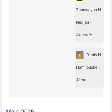
Thouwayba N
Nedjari
Absente
Yanis H
Hamitouche
3ème
Mars 2026