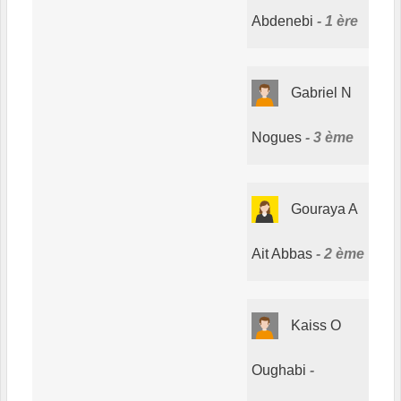
Abdenebi
1 ère
Gabriel N
Nogues
3 ème
Gouraya A
Ait Abbas
2 ème
Kaiss O
Oughabi