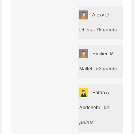
Alexy D
Dhers
76 points
Emilien M
Mallet
52 points
Farah A
Abdenebi
52
points