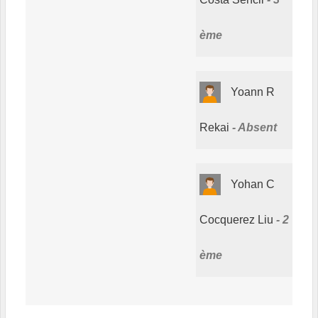
ème
Yoann R
Rekai
Absent
Yohan C
Cocquerez Liu
2
ème