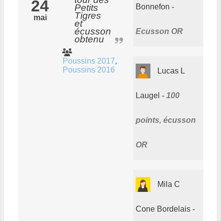
24
Bonnefon
Petits
Tigres
mai
et
écusson
Ecusson OR
obtenu
Poussins 2017
Poussins 2016
Lucas L
Laugel
100
points, écusson
OR
Mila C
Cone Bordelais