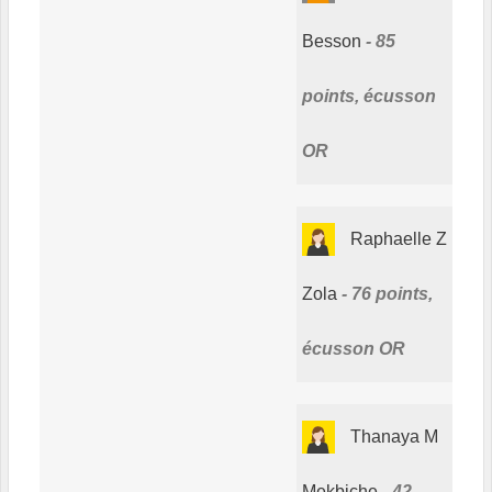
Besson
85
points, écusson
OR
Raphaelle Z
Zola
76 points,
écusson OR
Thanaya M
Mekbiche
42