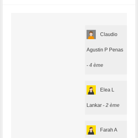
Claudio
Agustin P Penas
4 ème
Elea L
Lankar
2 ème
Farah A