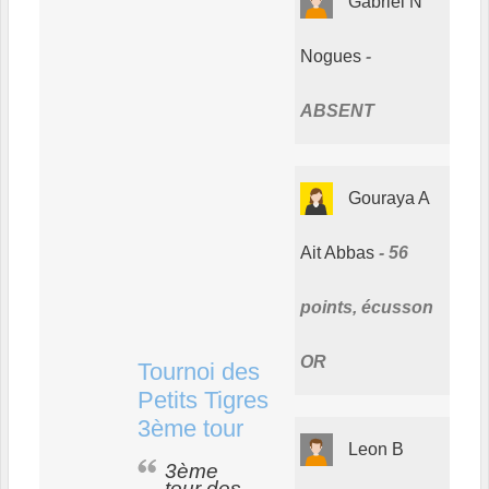
Gabriel N
Nogues
ABSENT
Gouraya A
Ait Abbas
56
points, écusson
OR
Tournoi des
Petits Tigres
3ème tour
Leon B
3ème
tour des