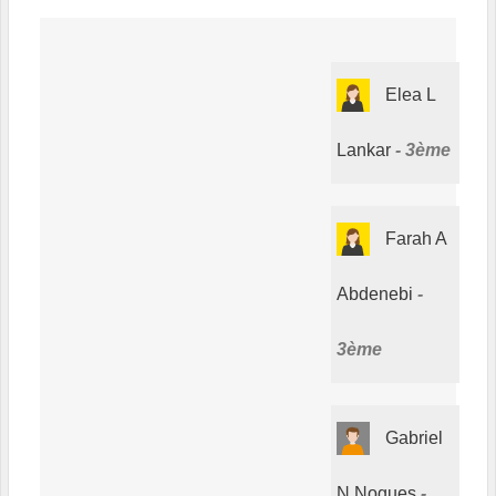
Elea L
Lankar
3ème
Farah A
Abdenebi
3ème
Gabriel
N Nogues