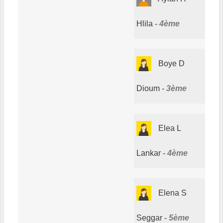
Hlila
4ème
Boye D
Dioum
3ème
Elea L
Lankar
4ème
Elena S
Seggar
5ème