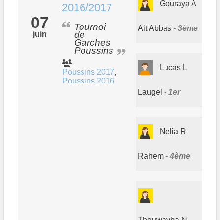
Gouraya A
2016/2017
07
Tournoi
Ait Abbas
3ème
de
juin
Garches
Poussins
Lucas L
Poussins 2017
Poussins 2016
Laugel
1er
Nelia R
Rahem
4ème
Thouwayba N