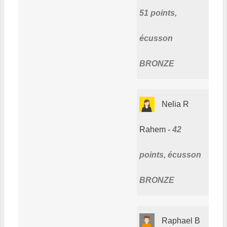
51 points,
écusson
BRONZE
Nelia R
Rahem
42
points, écusson
BRONZE
Raphael B