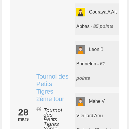
Gouraya A Ait
Abbas
85 points
Leon B
Bonnefon
61
Tournoi des
points
Petits
Tigres
2ème tour
Mahe V
28
Tournoi
des
Vieillard Arru
Petits
mars
Tigres
2ème