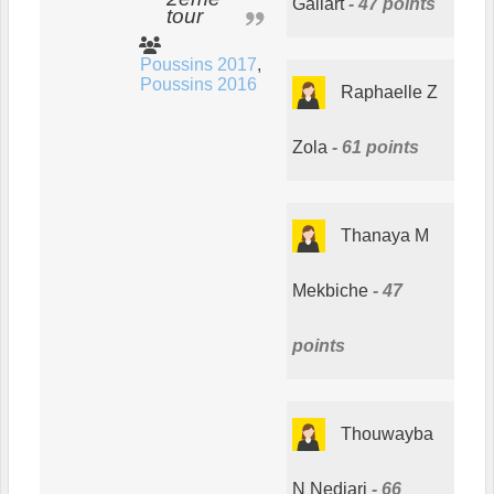
Gallart
47 points
tour
Poussins 2017
Poussins 2016
Raphaelle Z
Zola
61 points
Thanaya M
Mekbiche
47
points
Thouwayba
N Nedjari
66