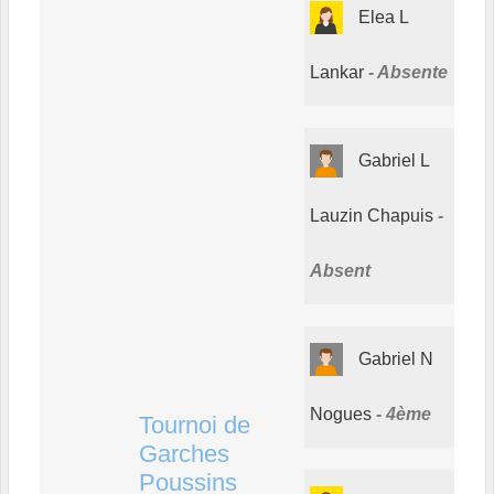
Elea L
Lankar
Absente
Gabriel L
Lauzin Chapuis
Absent
Gabriel N
Nogues
4ème
Tournoi de
Garches
Poussins